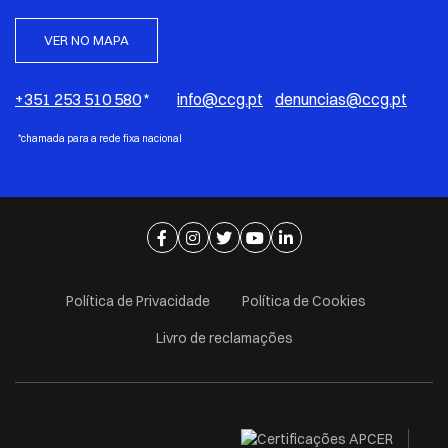
VER NO MAPA
+351 253 510 580
*
info@ccg.pt
denuncias@ccg.pt
*chamada para a rede fixa nacional
Ir para página de facebook
Ir para página de instagram
Ir para página de twitter
Ir para página de youtube
Ir para página de linkedi
Política de Privacidade
Política de Cookies
Livro de reclamações