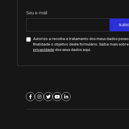
Seu e-mail
SUBS
Autorizo a recolha e tratamento dos meus dados pessoa
finalidade o objetivo deste formulário. Saiba mais sobr
privacidade
dos seus dados aqui.
Ir para página de facebook
Ir para página de instagram
Ir para página de twitter
Ir para página de youtube
Ir para página de linkedin