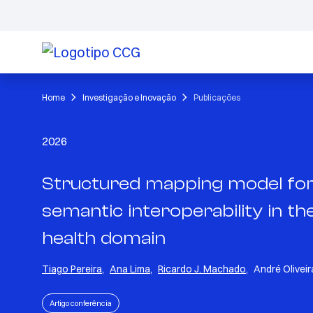
Home
Investigação e Inovação
Publicações
2026
Structured mapping model fo
semantic interoperability in th
health domain
Tiago Pereira
,
Ana Lima
,
Ricardo J. Machado
,
André Oliveir
Artigo conferência