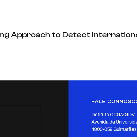
ng Approach to Detect Internation
FALE CONNOSC
Instituto CCG/ZGDV
Avenida da Universid
4800-058 Guimarães,