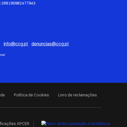
8.288190982477943
*
info@ccg.pt
denuncias@ccg.pt
onal
ade
Política de Cookies
Livro de reclamações