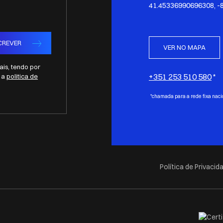
41.45336990696308, -
CREVER
VER NO MAPA
is, tendo por
+351 253 510 580
e a
politica de
*chamada para a rede fixa naci
Política de Privacid