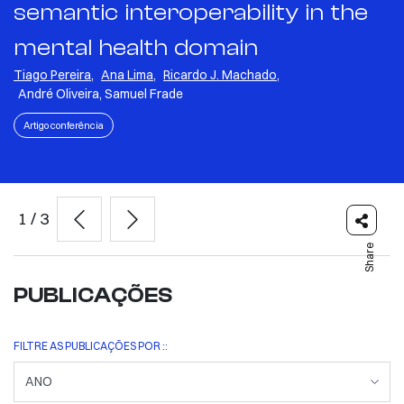
semantic interoperability in the
mental health domain
Tiago Pereira
,
Ana Lima
,
Ricardo J. Machado
,
André Oliveira, Samuel Frade
Artigo conferência
1
/
3
Share
PUBLICAÇÕES
FILTRE AS PUBLICAÇÕES POR ::