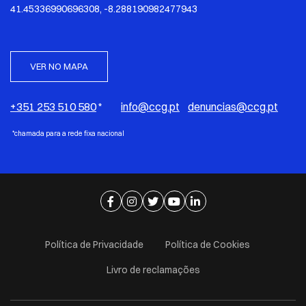
41.45336990696308, -8.288190982477943
VER NO MAPA
+351 253 510 580
*
info@ccg.pt
denuncias@ccg.pt
*chamada para a rede fixa nacional
Ir para página de facebook
Ir para página de instagram
Ir para página de twitter
Ir para página de youtube
Ir para página de linkedi
Política de Privacidade
Política de Cookies
Livro de reclamações