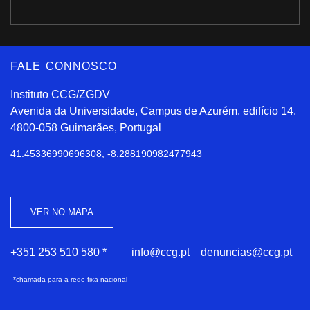
FALE CONNOSCO
Instituto CCG/ZGDV
Avenida da Universidade, Campus de Azurém, edifício 14,
4800-058 Guimarães, Portugal
41.45336990696308, -8.288190982477943
VER NO MAPA
+351 253 510 580
*
info@ccg.pt
denuncias@ccg.pt
*chamada para a rede fixa nacional