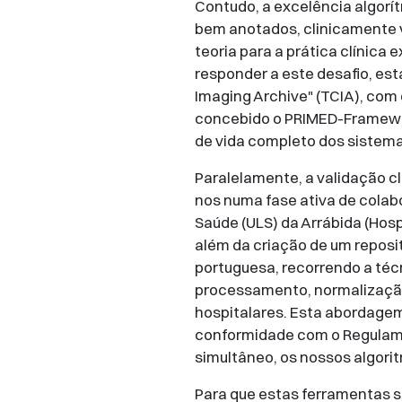
Contudo, a excelência algorí
bem anotados, clinicamente va
teoria para a prática clínica
responder a este desafio, es
Imaging Archive" (TCIA), com 
concebido o PRIMED-Framework
de vida completo dos sistema
Paralelamente, a validação c
nos numa fase ativa de col
Saúde (ULS) da Arrábida (Hosp
além da criação de um reposi
portuguesa, recorrendo a téc
processamento, normalização
hospitalares. Esta abordagem
conformidade com o Regulamen
simultâneo, os nossos algorit
Para que estas ferramentas 