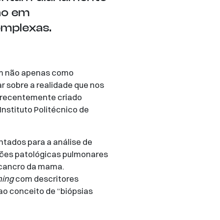
ão em
omplexas.
rgem não apenas como
 sobre a realidade que nos
o recentemente criado
nstituto Politécnico de
ntados para a análise de
sões patológicas pulmonares
e cancro da mama.
ning
com descritores
ao conceito de “biópsias