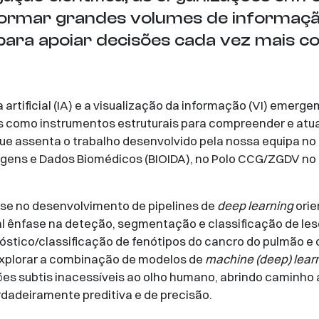
sformar grandes volumes de informaç
 para apoiar decisões cada vez mais c
a artificial (IA) e a visualização da informação (VI) eme
 como instrumentos estruturais para compreender e atuar
que assenta o trabalho desenvolvido pela nossa equipa n
agens e Dados Biomédicos (BIOIDA), no Polo CCG/ZGDV no I
se no desenvolvimento de pipelines de
deep learning
orie
 ênfase na deteção, segmentação e classificação de le
nóstico/classificação de fenótipos do cancro do pulmão 
xplorar a combinação de modelos de
machine
(deep) lear
ões subtis inacessíveis ao olho humano, abrindo caminho 
rdadeiramente preditiva e de precisão.