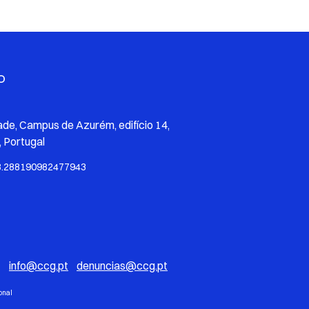
O
ade, Campus de Azurém, edifício 14,
 Portugal
8.288190982477943
*
info@ccg.pt
denuncias@ccg.pt
onal