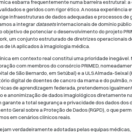
tmica esbarra frequentemente numa barreira estrutural: 
lidados e geridos com rigor ético. A nossa experiência e
 exige infraestruturas de dados adequadas e processos de
tamos a integrar
datasets
internacionais de domínio públi
o objetivo de potenciar o desenvolvimento do projeto PRI
, um conjunto estruturado de diretrizes operacionais de
s de IA aplicados à imagiologia médica.
línica em contexto real constitui uma prioridade inegável
aboração com membros do consórcio PRIMED, nomeadament
ital de São Bernardo, em Setúbal) e a ULS Almada-Seixal (
tório digital de doentes de cancro da mama e do pulmão, 
nicas de aprendizagem federada, pretendemos igualmente
 e anonimização de dados imagiológicos diretamente nas
 garante a total segurança e privacidade dos dados dos 
to Geral sobre a Proteção de Dados (RGPD), o que permiti
mos em cenários clínicos reais.
sejam verdadeiramente adotadas pelas equipas médicas,