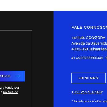
FALE CONNOSC
Instituto CCG/ZGDV
Avenida da Universid
4800-058 Guimarães,
41.45336990696308, -
CREVER
VER NO MAPA
is, tendo por
+351 253 510 580
e a
politica de
*chamada para a rede fixa naci