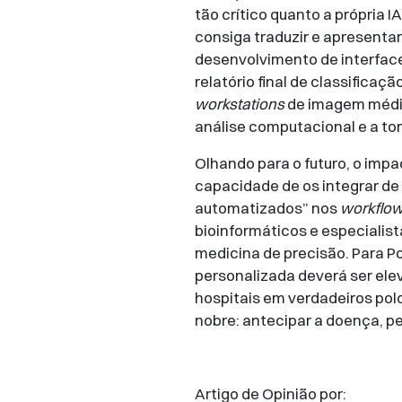
tão crítico quanto a própria 
consiga traduzir e apresentar
desenvolvimento de interface
relatório final de classifica
workstations
de imagem médica
análise computacional e a t
Olhando para o futuro, o imp
capacidade de os integrar de 
automatizados” nos
workflo
bioinformáticos e especialis
medicina de precisão. Para Po
personalizada deverá ser ele
hospitais em verdadeiros pol
nobre: antecipar a doença, pe
Artigo de Opinião por: