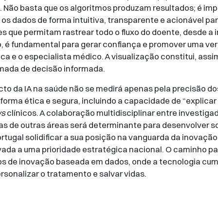
IA. Não basta que os algoritmos produzam resultados; é im
 os dados de forma intuitiva, transparente e acionável pa
s que permitam rastrear todo o fluxo do doente, desde 
ção, é fundamental para gerar confiança e promover uma ver
 e o especialista médico. A visualização constitui, assim,
omada de decisão informada.
acto da IA na saúde não se medirá apenas pela precisão do
forma ética e segura, incluindo a capacidade de “explicar
ws
clínicos. A colaboração multidisciplinar entre investigad
tas de outras áreas será determinante para desenvolver 
rtugal solidificar a sua posição na vanguarda da inovaçã
vada a uma prioridade estratégica nacional. O caminho pa
os de inovação baseada em dados, onde a tecnologia cum
rsonalizar o tratamento e salvar vidas.