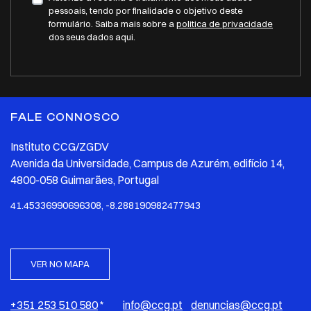
pessoais, tendo por finalidade o objetivo deste
formulário. Saiba mais sobre a
politica de privacidade
dos seus dados aqui.
FALE CONNOSCO
Instituto CCG/ZGDV
Avenida da Universidade, Campus de Azurém, edifício 14,
4800-058 Guimarães, Portugal
41.45336990696308, -8.288190982477943
VER NO MAPA
+351 253 510 580
*
info@ccg.pt
denuncias@ccg.pt