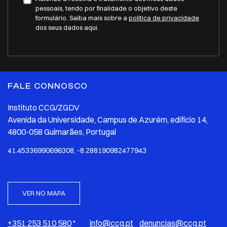
pessoais, tendo por finalidade o objetivo deste
formulário. Saiba mais sobre a
politica de privacidade
dos seus dados aqui.
FALE CONNOSCO
Instituto CCG/ZGDV
Avenida da Universidade, Campus de Azurém, edifício 14,
4800-058 Guimarães, Portugal
41.45336990696308, -8.288190982477943
VER NO MAPA
+351 253 510 580
*
info@ccg.pt
denuncias@ccg.pt