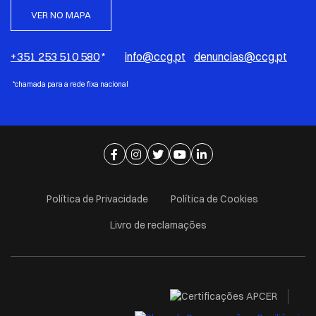
VER NO MAPA
+351 253 510 580
*
info@ccg.pt
denuncias@ccg.pt
*chamada para a rede fixa nacional
Ir para página de facebook
Ir para página de instagram
Ir para página de twitter
Ir para página de youtube
Ir para página de linkedi
Política de Privacidade
Política de Cookies
Livro de reclamações