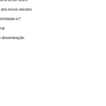
s dos novos veículos
etividade IoT
tal
e disseminação