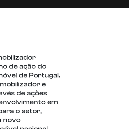
obilizador
no de ação do
óvel de Portugal.
mobilizador e
ravés de ações
senvolvimento em
ara o setor,
m novo
móvel nacional