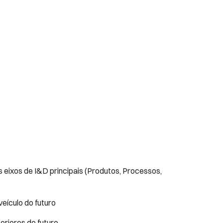
s eixos de I&D principais (Produtos, Processos,
eículo do futuro
eriores do futuro