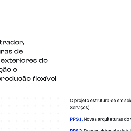
trador,
uras de
e exteriores do
ção e
produção flexível
O projeto estrutura-se em sei
Serviços):
PPS1.
Novas arquiteturas do v
PPS2.
Desenvolvimento de int