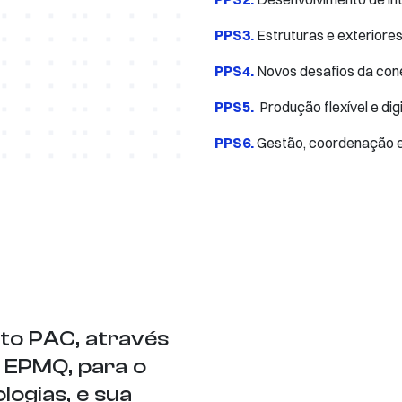
PPS3.
Estruturas e exteriore
PPS4.
Novos desafios da con
PPS5.
Produção flexível e digi
PPS6.
​Gestão, coordenação 
to PAC, através
 EPMQ, para o
ogias, e sua