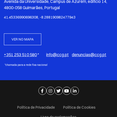
Avenida da Universidade, Campus de Azurém, edifício 14,
4800-058 Guimarães, Portugal
41.45336990696308, -8.288190982477943
VER NO MAPA
+351 253 510 580
*
info@ccg.pt
denuncias@ccg.pt
*chamada para a rede fixa nacional
Ir para página de facebook
Ir para página de instagram
Ir para página de twitter
Ir para página de youtube
Ir para página de linkedi
Política de Privacidade
Política de Cookies