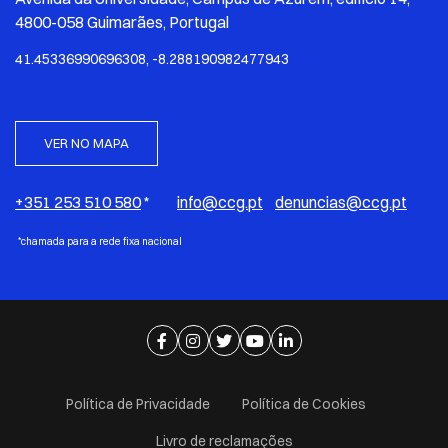
4800-058 Guimarães, Portugal
41.45336990696308, -8.288190982477943
VER NO MAPA
+351 253 510 580
*
info@ccg.pt
denuncias@ccg.pt
*chamada para a rede fixa nacional
Ir para página de facebook
Ir para página de instagram
Ir para página de twitter
Ir para página de youtube
Ir para página de linkedi
Política de Privacidade
Política de Cookies
Livro de reclamações